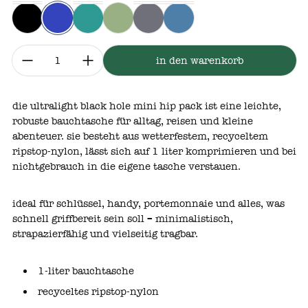
black
passage blue
subtidal blue
buckhorn green
forge grey
vessel blue
menge:
in den warenkorb
die ultralight black hole mini hip pack ist eine leichte,
robuste bauchtasche für alltag, reisen und kleine
abenteuer. sie besteht aus wetterfestem, recyceltem
ripstop‑nylon, lässt sich auf 1 liter komprimieren und bei
nichtgebrauch in die eigene tasche verstauen.
ideal für schlüssel, handy, portemonnaie und alles, was
schnell griffbereit sein soll – minimalistisch,
strapazierfähig und vielseitig tragbar.
1‑liter bauchtasche
recyceltes ripstop‑nylon