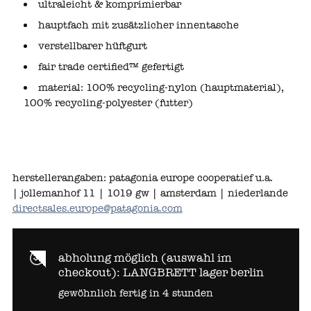
ultraleicht & komprimierbar
hauptfach mit zusätzlicher innentasche
verstellbarer hüftgurt
fair trade certified™ gefertigt
material: 100% recycling‑nylon (hauptmaterial),
100% recycling‑polyester (futter)
herstellerangaben:
patagonia europe cooperatief u.a.
|
jollemanhof 11 |
1019 gw | amsterdam |
niederlande
directsales.europe@patagonia.com
abholung möglich (auswahl im
checkout):
LANGBRETT lager berlin
gewöhnlich fertig in 4 stunden