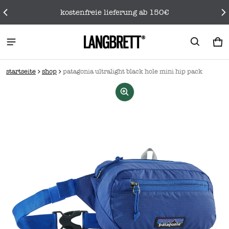
kostenfreie lieferung ab 150€
wa
0 
startseite
shop
patagonia ultralight black hole mini hip pack
rmationen springen