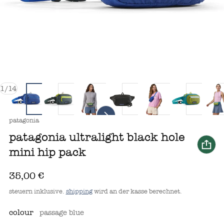
von
1
/
14
anbieter:
patagonia
patagonia ultralight black hole
mini hip pack
regulärer preis
35,00 €
steuern inklusive.
shipping
wird an der kasse berechnet.
colour
passage blue