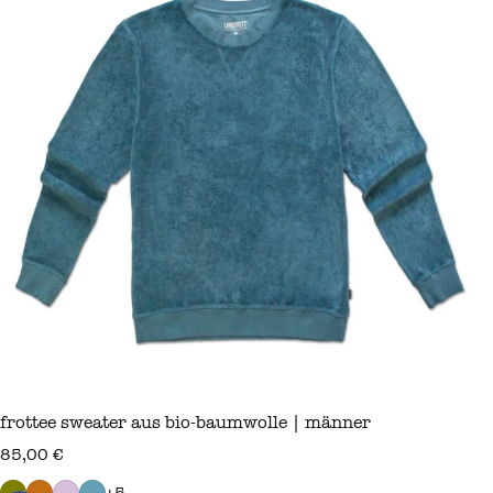
frottee sweater aus bio-baumwolle | männer
regulärer preis
85,00 €
+5