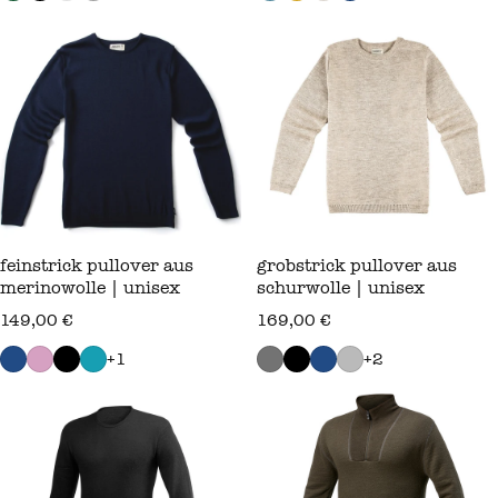
feinstrick pullover aus
grobstrick pullover aus
merinowolle | unisex
schurwolle | unisex
regulärer preis
regulärer preis
149,00 €
169,00 €
+1
+2