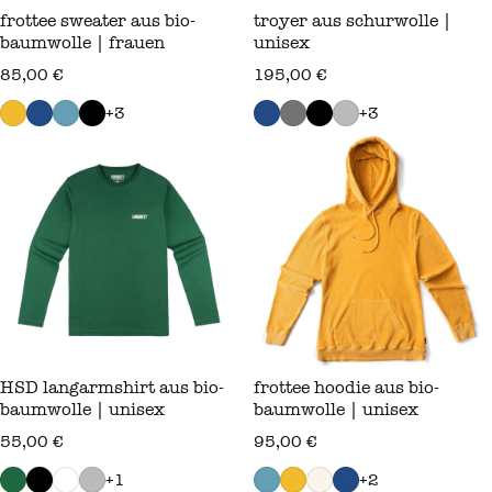
frottee sweater aus bio-
troyer aus schurwolle |
baumwolle | frauen
unisex
regulärer preis
regulärer preis
85,00 €
195,00 €
+3
+3
HSD langarmshirt aus bio-
frottee hoodie aus bio-
baumwolle | unisex
baumwolle | unisex
regulärer preis
regulärer preis
55,00 €
95,00 €
+1
+2