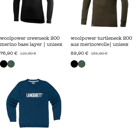
woolpower crewneck 200
woolpower turtleneck 200
merino base layer | unisex
aus merinowolle| unisex
76,90 €
89,90 €
110,90 €
134,90 €
verkaufspreis
regulärer preis
verkaufspreis
regulärer preis