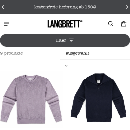
kostenfreie lieferung ab 150€
wa
0 
filter
9 produkte
pullover frauen