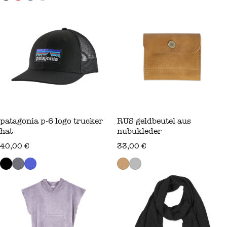
patagonia p-6 logo trucker
RUS geldbeutel aus
hat
nubukleder
regulärer preis
regulärer preis
40,00 €
33,00 €