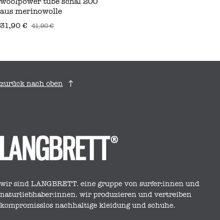
woolpower tube schal 200
aus merinowolle
31,90 €
41,90 €
verkaufspreis
regulärer preis
zurück nach oben
wir sind LANGBRETT. eine gruppe von surfer:innen und
naturliebhaber:innen. wir produzieren und vertreiben
kompromisslos nachhaltige kleidung und schuhe.