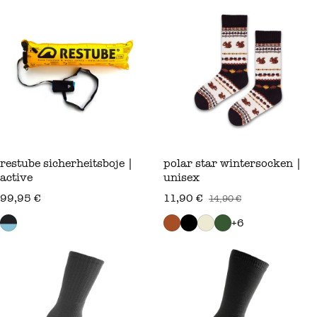
restube sicherheitsboje |
polar star wintersocken |
active
unisex
regulärer preis
99,95 €
11,90 €
14,90 €
verkaufspreis
regulärer preis
+6