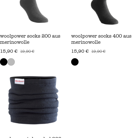
woolpower socks 200 aus
woolpower socks 400 aus
merinowolle
merinowolle
15,90 €
15,90 €
19,90 €
19,90 €
verkaufspreis
regulärer preis
verkaufspreis
regulärer preis