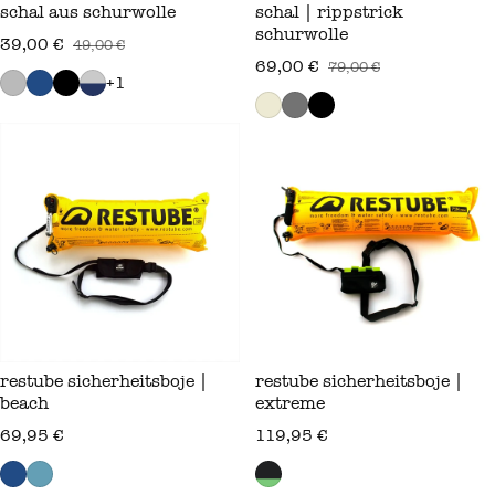
schal aus schurwolle
schal | rippstrick
schurwolle
39,00 €
49,00 €
verkaufspreis
regulärer preis
69,00 €
79,00 €
verkaufspreis
regulärer preis
+1
restube sicherheitsboje |
restube sicherheitsboje |
beach
extreme
regulärer preis
regulärer preis
69,95 €
119,95 €