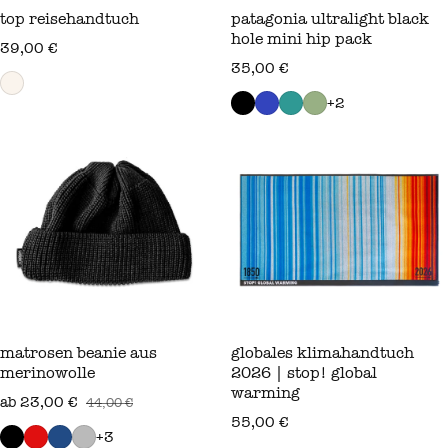
top reisehandtuch
patagonia ultralight black
hole mini hip pack
regulärer preis
39,00 €
regulärer preis
35,00 €
+2
matrosen beanie aus
globales klimahandtuch
merinowolle
2026 | stop! global
warming
ab 23,00 €
44,00 €
verkaufspreis
regulärer preis
regulärer preis
55,00 €
+3