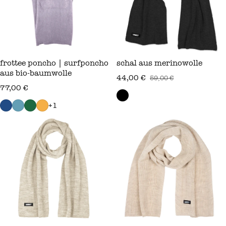
frottee poncho | surfponcho
schal aus merinowolle
aus bio‑baumwolle
44,00 €
59,00 €
verkaufspreis
regulärer preis
regulärer preis
77,00 €
+1