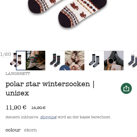
von
1
/
20
anbieter:
LANGBRETT
polar star wintersocken |
unisex
11,90 €
14,90 €
verkaufspreis
regulärer preis
steuern inklusive.
shipping
wird an der kasse berechnet.
colour
ekorn