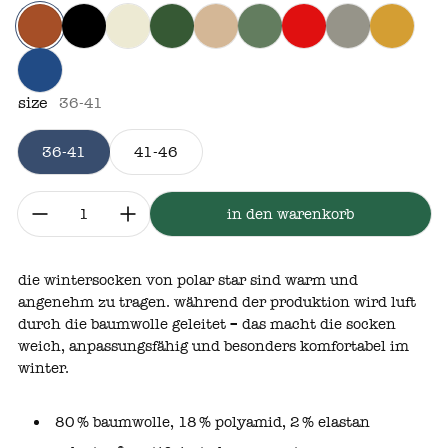
ekorn
nills
magnus
iver
aggende
viggo
skilobern
anden
bjorn
skihytta
size
36-41
36-41
41-46
menge:
in den warenkorb
die wintersocken von polar star sind warm und
angenehm zu tragen. während der produktion wird luft
durch die baumwolle geleitet – das macht die socken
weich, anpassungsfähig und besonders komfortabel im
winter.
80 % baumwolle, 18 % polyamid, 2 % elastan