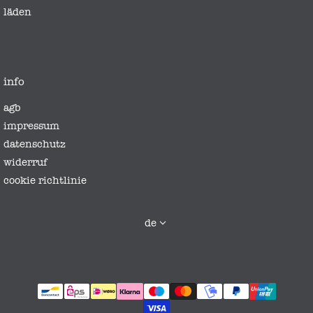
läden
info
agb
impressum
datenschutz
widerruf
cookie richtlinie
sprache
de
zahlungsmethoden