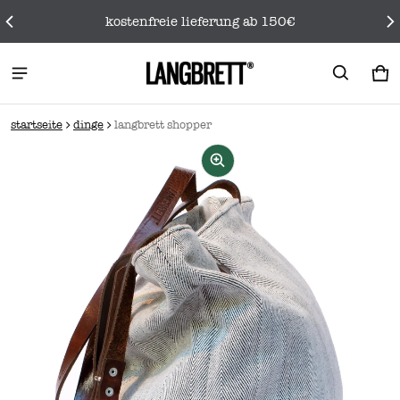
kostenfreie lieferung ab 150€
wa
0 
startseite
dinge
langbrett shopper
rmationen springen