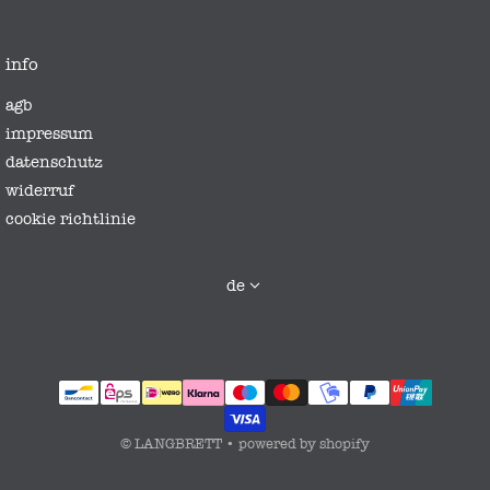
info
agb
impressum
datenschutz
widerruf
cookie richtlinie
sprache
de
zahlungsmethoden
©
LANGBRETT
•
powered by shopify