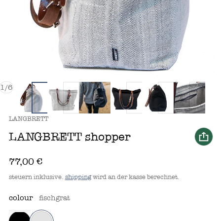
von
1
/
6
anbieter:
LANGBRETT
LANGBRETT shopper
regulärer preis
77,00 €
steuern inklusive.
shipping
wird an der kasse berechnet.
colour
fischgrat