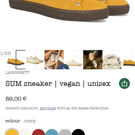
von
1
/
25
anbieter:
LANGBRETT
SUM sneaker | vegan | unisex
regulärer preis
89,00 €
steuern inklusive.
shipping
wird an der kasse berechnet.
colour
curry