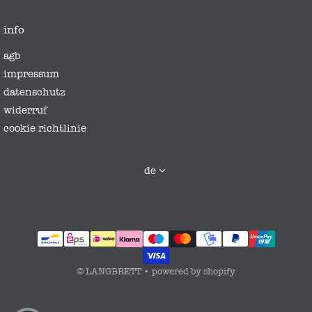
info
agb
impressum
datenschutz
widerruf
cookie richtlinie
sprache
de
zahlungsmethoden
©
LANGBRETT
•
powered by shopify