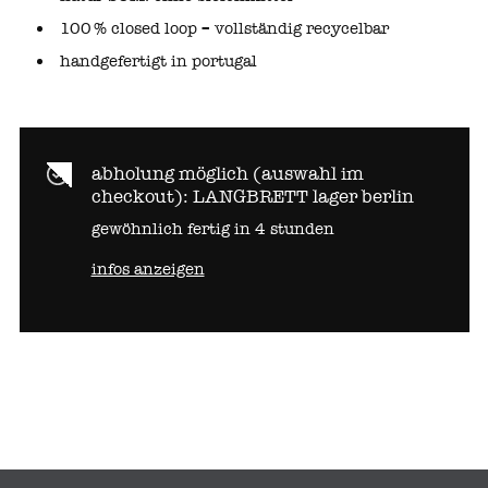
100 % closed loop
– vollständig recycelbar
handgefertigt in portugal
abholung möglich (auswahl im
checkout):
LANGBRETT lager berlin
gewöhnlich fertig in 4 stunden
infos anzeigen