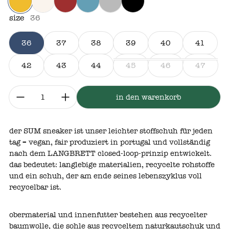
curry
natur
bordeaux
aqua
grau
schwarz
size
36
36
37
38
39
40
41
42
43
44
45
46
47
menge:
in den warenkorb
der SUM sneaker ist unser leichter stoffschuh für jeden
tag – vegan, fair produziert in portugal und vollständig
nach dem LANGBRETT closed‑loop‑prinzip entwickelt.
das bedeutet: langlebige materialien, recycelte rohstoffe
und ein schuh, der am ende seines lebenszyklus voll
recycelbar ist.
obermaterial und innenfutter bestehen aus recycelter
baumwolle, die sohle aus recyceltem naturkautschuk und