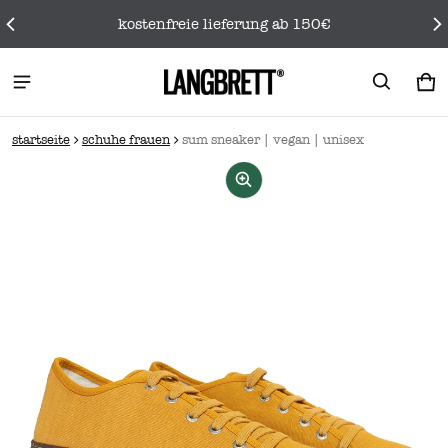
kostenfreie lieferung ab 150€
wa
0 
startseite
schuhe frauen
sum sneaker | vegan | unisex
rmationen springen