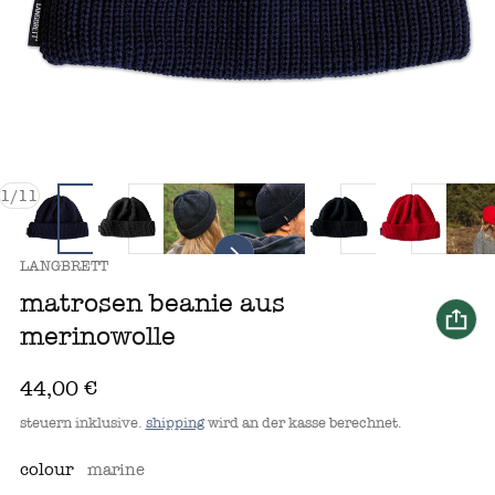
von
1
/
11
anbieter:
LANGBRETT
matrosen beanie aus
merinowolle
regulärer preis
44,00 €
steuern inklusive.
shipping
wird an der kasse berechnet.
colour
marine