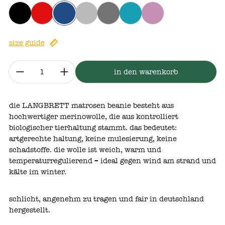
schwarz
rot
marine
grau
anthrazit
aqua meliert
altrosa
size guide
menge:
in den warenkorb
die LANGBRETT matrosen beanie besteht aus
hochwertiger merinowolle, die aus kontrolliert
biologischer tierhaltung
stammt.
das
bedeutet:
artgerechte
haltung,
keine
mulesierung,
keine
schadstoffe.
die
wolle
ist
weich,
warm
und
temperaturregulierend
–
ideal
gegen
wind
am
strand
und
kälte
im
winter.
schlicht, angenehm zu tragen und fair in deutschland
hergestellt.