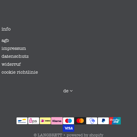
info
agb
impressum
datenschutz
widerruf
cookie richtlinie
sprache
de
zahlungsmethoden
©
LANGBRETT
•
powered by shopify