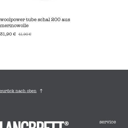
woolpower tube schal 200 aus
merinowolle
31,90 €
41,90 €
verkaufspreis
regulärer preis
zurück nach oben
service