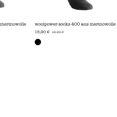
 merinowolle
woolpower socks 400 aus merinowolle
15,90 €
19,90 €
verkaufspreis
regulärer preis