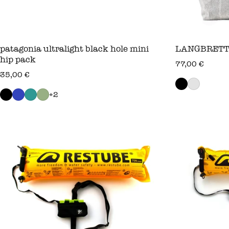
patagonia ultralight black hole mini
LANGBRETT 
hip pack
regulärer prei
77,00 €
regulärer preis
35,00 €
+2