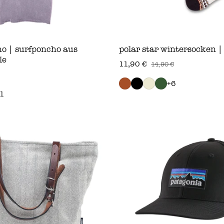
ho | surfponcho aus
polar star wintersocken |
le
11,90 €
14,90 €
verkaufspreis
regulärer preis
s
+6
1