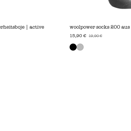
rheitsboje | active
woolpower socks 200 aus
s
15,90 €
19,90 €
verkaufspreis
regulärer preis