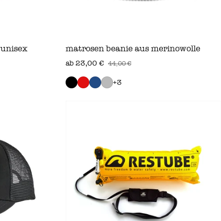
 unisex
matrosen beanie aus merinowolle
ab 23,00 €
44,00 €
verkaufspreis
regulärer preis
+3