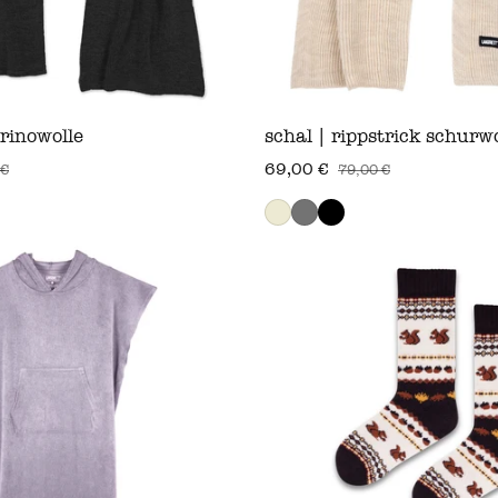
rinowolle
schal | rippstrick schurwo
69,00 €
 €
79,00 €
s
verkaufspreis
regulärer preis