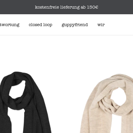
kostenfreie lieferung ab 150€
twortung
closed loop
guppyfriend
wir