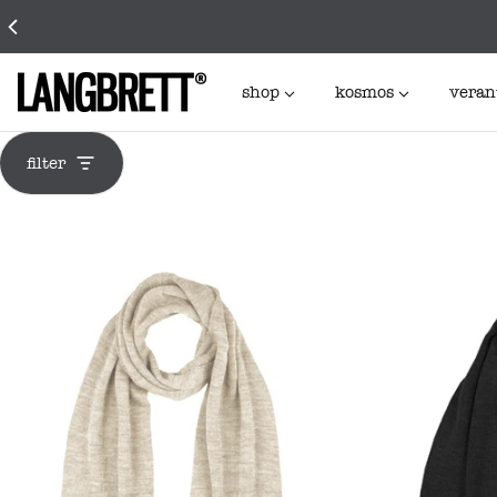
shop
kosmos
veran
filter
accessoires frauen