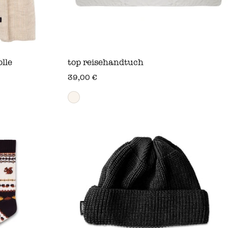
lle
top reisehandtuch
regulärer preis
39,00 €