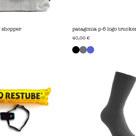
shopper
patagonia p-6 logo trucke
s
regulärer preis
40,00 €