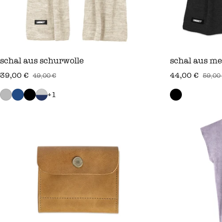
schal aus schurwolle
schal aus me
39,00 €
44,00 €
49,00 €
59,00
verkaufspreis
regulärer preis
verkaufspreis
regulärer prei
+1