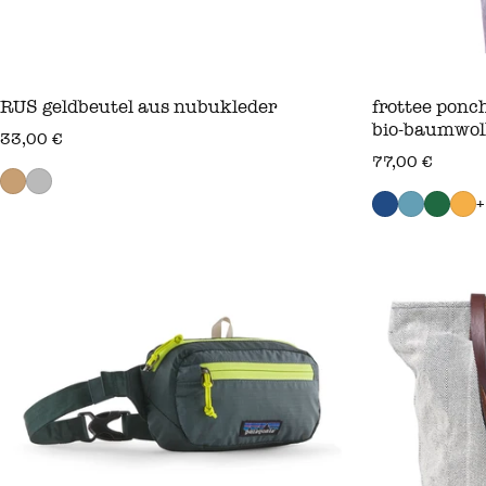
RUS geldbeutel aus nubukleder
frottee ponc
bio‑baumwol
regulärer preis
33,00 €
regulärer prei
77,00 €
+