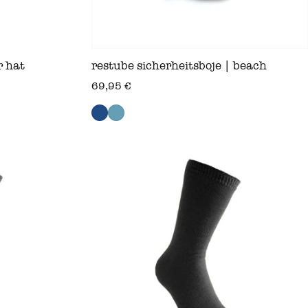
r hat
restube sicherheitsboje | beach
regulärer preis
69,95 €