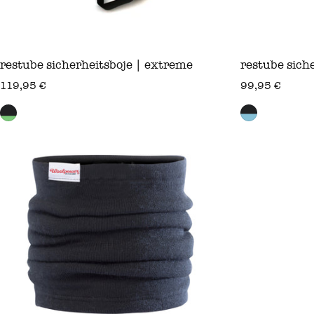
restube sicherheitsboje | extreme
restube siche
regulärer preis
regulärer prei
119,95 €
99,95 €