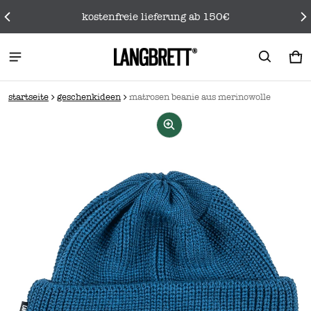
kostenfreie lieferung ab 150€
wa
0 
startseite
geschenkideen
matrosen beanie aus merinowolle
rmationen springen