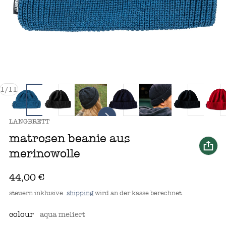
von
1
/
11
anbieter:
LANGBRETT
matrosen beanie aus
merinowolle
regulärer preis
44,00 €
steuern inklusive.
shipping
wird an der kasse berechnet.
colour
aqua meliert