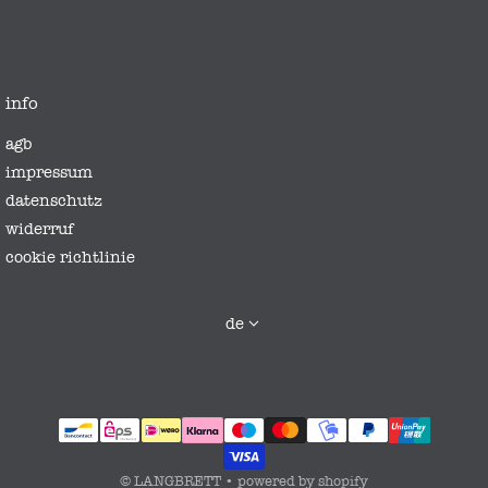
info
agb
impressum
datenschutz
widerruf
cookie richtlinie
sprache
de
zahlungsmethoden
©
LANGBRETT
•
powered by shopify