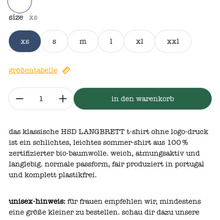
weiß
size
xs
xs
s
m
l
xl
xxl
größentabelle
menge:
in den warenkorb
das klassische HSD LANGBRETT t‑shirt ohne logo‑druck
ist ein schlichtes, leichtes sommer‑shirt aus 100 %
zertifizierter bio‑baumwolle. weich, atmungsaktiv und
langlebig. normale passform, fair produziert in portugal
und komplett plastikfrei.
unisex‑hinweis:
für frauen empfehlen wir, mindestens
eine größe kleiner zu bestellen. schau dir dazu unsere