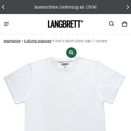
kostenfreie lieferung ab 150€
wa
0 
startseite
t-shirts männer
hsd t‑shirt ohne logo | unisex
rmationen springen