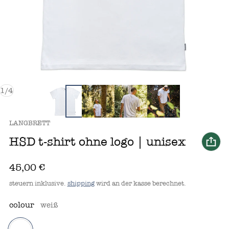
von
1
/
4
anbieter:
LANGBRETT
HSD t‑shirt ohne logo | unisex
regulärer preis
45,00 €
steuern inklusive.
shipping
wird an der kasse berechnet.
colour
weiß