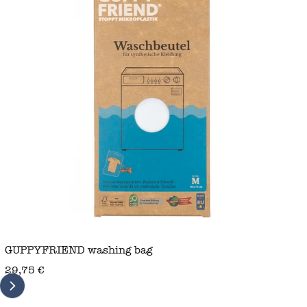
GUPPYFRIEND washing bag
regular price
29,75 €